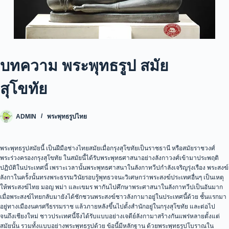
บทความ พระพุทธรูป สมัย
สุโขทัย
ADMIN
พระพุทธรูปไทย
พระพุทธรูปสมัยนี้ เป็นฝีมือช่างไทยสมัยเมื่อกรุงสุโขทัยเป็นราชธานี หรือสมัยราชวงศ์
พระร่วงครองกรุงสุโขทัย ในสมัยนี้ได้รับพระพุทธศาสนาอย่างลังกาวงศ์เข้ามาประพฤติ
ปฏิบัติในประเทศนี้ เพราะเวลานั้นพระพุทธศาสนาในลังกาทวีปกำลังเจริญรุ่งเรือง พระสงฆ์
ลังกาในครั้งนั้นทรงพระธรรมวินัยรอบรู้พุทธวจนะวิเศษกว่าพระสงฆ์ประเทศอื่นๆ เป็นเหตุ
ให้พระสงฆ์ไทย มอญ พม่า และเขมร พากันไปศึกษาพระศาสนาในลังกาทวีปเป็นอันมาก
เมื่อพระสงฆ์ไทยกลับมายังได้ชักชวนพระสงฆ์ชาวลังกามาอยู่ในประเทศนี้ด้วย ชั้นแรกมา
อยู่ทางเมืองนครศรีธรรมราช แล้วภายหลังขึ้นไปตั้งสำนักอยู่ในกรุงสุโขทัย และต่อไป
จนถึงเชียงใหม่ ชาวประเทศนี้จึงได้รับแบบอย่างเจดีย์ลังกามาสร้างกันแพร่หลายตั้งแต่
สมัยนั้น รวมทั้งแบบอย่างพระพุทธรูปด้วย ข้อนี้มีหลักฐาน ด้วยพระพุทธรูปโบราณใน