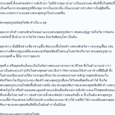
ประเทศนี้ ตั้งแต่ก่อนลังกาวงศ์เข้ามา ไม่มีทำเกตุมาลายาวเป็นเปลวเลย เพิ่งมีขึ้นในสมัยนี้
เป็นครั้งแรก พระพุทธรูปที่มีเกตุมาลาเป็นเปลวนั้น เป็นแบบอย่างช่างลังกาเป็นผู้คิดขึ้น
ก่อน แปลกกว่าแบบอย่างพระพุทธรูปในประเทศอื่น
พระพุทธรูปสมัยสุโขทัย ทำเป็น ๓ ยุค
ยุคแรก มักทำวงพระพักตร์กลมตามแบบพระพุทธรูปลังกา เช่นพระอัฏฐารสในวิหารวัดสระ
เกศบัดนี้ ซึ่งนำมาจากวัดวิหารทอง จังหวัดพิษณุโลก เป็นต้น
ยุคกลาง เมื่อฝีมือช่างเชี่ยวชาญขึ้น คิดแบบขึ้นใหม่ทำวงพระพักตร์ยาว พระหนุเสี้ยม เช่น
พระร่วงที่พระปฐมเจดีย์และพระสุรภีพุทธพิมพ์ในพระอุโบสถวัดปรินายก พระพุทธรูปตาม
แบบยุคที่ ๒ นี้มีมากกว่ายุคแรก
ยุคที่ ๓ หรือยุคหลังเห็นจะเป็นในรัชกาลพระมหาธรรมราชาลิไทย ซึ่งในตำนานกล่าวว่า
เอาเป็นพระธุระบำรุงกิจในพระพุทธศาสนายิ่งกว่ารัชกาลก่อนๆให้เสาะหาช่างที่ฝีมือดี ทั้ง
ในฝ่ายเหนือและฝ่ายใต้มาประชุมปรึกษากัน ทรงสอบสวนหาหลักฐานพุทธลักษณะใน
คัมภีร์พระไตรปิฎกประกอบ คิดสร้างพระพุทธรูปเพื่อจะให้วิเศษที่สุดที่จะทำได้ จึงเกิด
พระพุทธรูปแบบสุโขทัยขึ้นอีกอย่างหนึ่ง เช่น พระพุทธชินราชและพระพุทธชินสีห์ ทำวงพระ
พักตร์รูปไข่ หรือทำนองผลมะตูมคล้ายแบบอินเดียเดิมแต่งามยิ่งนัก และแก้ไขพุทธลักษณะ
ที่แห่งอื่นไปตามตำรา เช่นทำปลายนิ้วพระหัตถ์ยาวเสมอกันทั้ง ๔ นิ้วเป็นต้น พระพุทธรูป
แบบนี้ทำกันแพร่หลายขึ้นไปจนข้างเหนือและลงมาข้างใต้ แต่ที่ทำได้งามเหมือนพระพุทธ
ชินราชและพระพุทธชินสีห์ซึ่งเป็นต้นตำรานั้นมีน้อย
ลักษณะพระพุทธรูปสมัยสุโขทัย