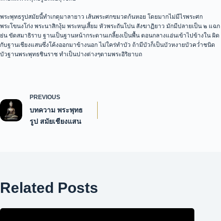
พระพุทธรูปสมัยนี้ทำเกตุมาลายาว เส้นพระศกขมวดก้นหอย โดยมากไม่มีไรพระศก
พระโขนงโก่ง พระนาสิกงุ้ม พระหนุเสี้ยม หัวพระถันโปน สังฆาฏิยาว มักมีปลายเป็น ๒ แฉก
ย่น ขัดสมาธิราบ ฐานเป็นฐานหน้ากระดานเกลี้ยงเป็นพื้น ตอนกลางแอ่นเข้าไปข้างใน ผิด
กับฐานเชียงแสนซึ่งโค้งออกมาข้างนอก ไม่ใคร่ทำบัว ถ้ามีบัวก็เป็นบัวหงายบัวคว่ำชนิด
บัวฐานพระพุทธชินราช ทำเป็นปางต่างๆตามพระอิริยาบถ
PREVIOUS
บทความ พระพุทธ
รูป สมัยเชียงแสน
Related Posts