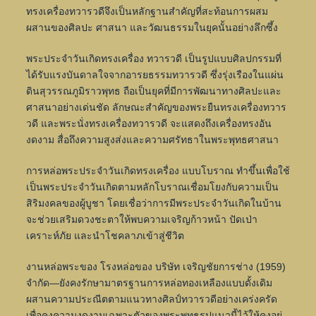
ทรงเครื่องทวารวดีจึงเป็นหลักฐานสำคัญที่สะท้อนการผสม
ผสานของศิลปะ ศาสนา และวัฒนธรรมในยุคนั้นอย่างลึกซึ้ง
พระประจำวันเกิดทรงเครื่อง ทวารวดี เป็นรูปแบบศิลปกรรมที่
ได้รับแรงบันดาลใจจากอารยธรรมทวารวดี ซึ่งรุ่งเรืองในแผ่น
ดินสุวรรณภูมิราวพุทธ ถือเป็นยุคที่มีการพัฒนาทางศิลปะและ
ศาสนาอย่างเด่นชัด ลักษณะสำคัญของพระยืนทรงเครื่องทวาร
วดี และพระนั่งทรงเครื่องทวารวดี จะแสดงถึงเครื่องทรงอัน
งดงาม สื่อถึงความสูงส่งและความศรัทธาในพระพุทธศาสนา
การหล่อพระประจำวันเกิดทรงเครื่อง แบบโบราณ ทำขึ้นเพื่อใช้
เป็นพระประจำวันเกิดตามหลักโบราณเชื่อมโยงกับความเป็น
สิริมงคลของผู้บูชา โดยเชื่อว่าการมีพระประจำวันเกิดในบ้าน
จะช่วยเสริมดวงชะตาให้พบความเจริญก้าวหน้า ปัดเป่า
เคราะห์ภัย และนำโชคลาภเข้าสู่ชีวิต
งานหล่อพระของ โรงหล่อของ บริษัท เจริญชัยการช่าง (1959)
จำกัด—ยังคงรักษามาตรฐานการหล่อทองเหลืองแบบดั้งเดิม
ผสานความประณีตตามแนวทางศิลป์ทวารวดีอย่างเคร่งครัด
เพื่อคงความงดงามเฉพาะตัวของพระพุทธรูปแนวนี้ไว้ให้คงอยู่