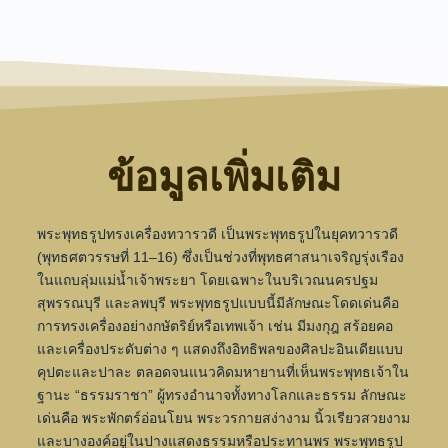
ข้อมูลเพิ่มเติม
พระพุทธรูปทรงเครื่องทวารวดี เป็นพระพุทธรูปในยุคทวารวดี
(พุทธศตวรรษที่ 11–16) ซึ่งเป็นช่วงที่พุทธศาสนาเจริญรุ่งเรือง
ในแถบลุ่มแม่น้ำเจ้าพระยา โดยเฉพาะในบริเวณนครปฐม
สุพรรณบุรี และลพบุรี พระพุทธรูปแบบนี้มีลักษณะโดดเด่นคือ
การทรงเครื่องอย่างกษัตริย์หรือเทพเจ้า เช่น มีมงกุฎ สร้อยคอ
และเครื่องประดับต่าง ๆ แสดงถึงอิทธิพลของศิลปะอินเดียแบบ
คุปตะและปาละ ตลอดจนแนวคิดมหายานที่เห็นพระพุทธเจ้าใน
ฐานะ “ธรรมราชา” ผู้ทรงอำนาจทั้งทางโลกและธรรม ลักษณะ
เด่นคือ พระพักตร์อ่อนโยน พระวรกายสง่างาม นิ้วเรียวสวยงาม
และบางองค์อยู่ในปางแสดงธรรมหรือประทานพร พระพุทธรูป