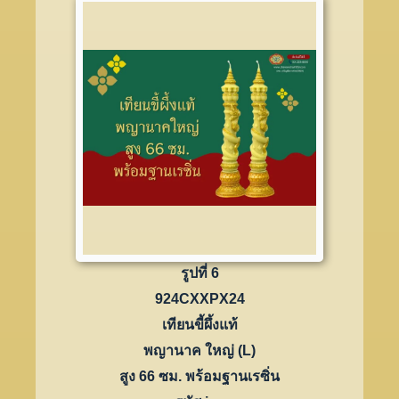
รูปที่ 6
924CXXPX24
เทียนขี้ผึ้งแท้
พญานาค ใหญ่ (L)
สูง 66 ซม. พร้อมฐานเรซิ่น