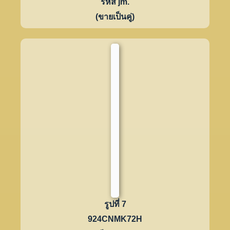
รหัส jm.
(ขายเป็นคู่)
รูปที่ 7
924CNMK72H