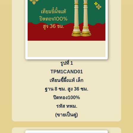
รูปที่ 1
TPM1CAND01
เทียนขี้ผึ้งแท้ เล็ก
ฐาน 8 ซม. สูง 36 ซม.
ปิดทอง100%
รหัส ทพม.
(ขายเป็นคู่)