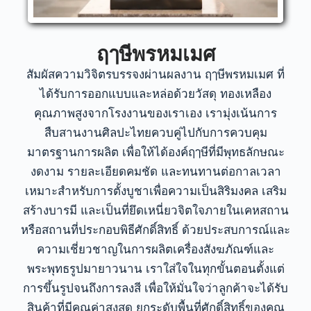
ฤๅษีพรหมเมศ
สัมผัสความวิจิตรบรรจงผ่านผลงาน ฤๅษีพรหมเมศ ที่
ได้รับการออกแบบและหล่อด้วยวัสดุ ทองเหลือง
คุณภาพสูงจากโรงงานของเราเอง
เรามุ่งเน้นการ
สืบสานงานศิลปะไทยควบคู่ไปกับการควบคุม
มาตรฐานการผลิต เพื่อให้ได้องค์ฤๅษีที่มีพุทธลักษณะ
งดงาม รายละเอียดคมชัด และทนทานต่อกาลเวลา
เหมาะสำหรับการตั้งบูชาเพื่อความเป็นสิริมงคล เสริม
สร้างบารมี และเป็นที่ยึดเหนี่ยวจิตใจภายในเคหสถาน
หรือสถานที่ประกอบพิธีศักดิ์สิทธิ์ ด้วยประสบการณ์และ
ความเชี่ยวชาญในการผลิตเครื่องสังฆภัณฑ์และ
พระพุทธรูปมายาวนาน เราใส่ใจในทุกขั้นตอนตั้งแต่
การขึ้นรูปจนถึงการลงสี เพื่อให้มั่นใจว่าลูกค้าจะได้รับ
สินค้าที่มีคุณค่าสูงสุด
ยกระดับพื้นที่ศักดิ์สิทธิ์ของคุณ