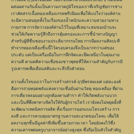
ผสมผสานกันนั้นเป็นความภาคภูมิใจของเราที่เจริญชัยการช่าง
เราคัดสรรเนื้อทองเหลืองเกรดพรีเมียมเพื่อให้แน่ใจว่าองค์ท่าน
จะมีความสมดุลทั้งในเรื่องของน้ำหนักและความสวยงามทาง
กายภาพ การจัดวางองค์ท่านไว้ในมุมที่เหมาะสมของบ้านจะ
ช่วยให้เกิดความรู้สึกถึงการคุ้มครองและการชี้นำทางปัญญา
สำหรับผู้ที่ชื่นชอบงานประติมากรรมไทย การมีผลงานศิลปะที่
ทำจากทองเหลืองชิ้นนี้ไว้ครอบครองจึงเป็นมากกว่าแค่ของ
ประดับ แต่เป็นเครื่องมือในการฝึกจิตและยึดเหนี่ยวในคุณงาม
ความดี ตามคติความเชื่อของชาวพุทธที่ให้ความสำคัญกับการมี
รูปเคารพเพื่อเตือนสติและระลึกถึงคำสอน
ความตั้งใจของเราในการสร้างสรรค์ ฤๅษีพรหมเมศ แต่ละองค์
คือการถ่ายทอดพลังแห่งความเชื่อมั่นผ่านวัสดุ ทองเหลือง ที่ผ่าน
การเคี่ยวหลอมอย่างถูกต้องตามตำรา ทำให้เกิดพลังงานบวก
และเป็นที่พึ่งพาทางจิตใจให้กับผู้กราบไหว้ เรายังคงไม่หยุดยั้งที่
จะพัฒนาเทคนิคการผลิต ทั้งเรื่องการออกแบบโครงสร้าง การ
ลงสี และการควบคุมมาตรฐานความสะอาดของโลหะ เพื่อให้
ผลงานทุกชิ้นมีมูลค่าที่เพิ่มขึ้นตามกาลเวลา โดยยังคงไว้ซึ่ง
ความเคารพต่อครูบาอาจารย์อย่างสูงสุด ซึ่งถือเป็นหัวใจสำคัญ