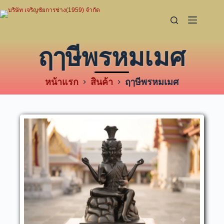
ฤๅษีพรหมเมศ
หน้าแรก
สินค้า
ฤๅษีพรหมเมศ