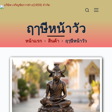
ฤๅษีหน้าวัว
หน้าแรก
สินค้า
ฤๅษีหน้าวัว