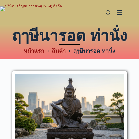
ฤๅษีนารอด ท่านั่ง
หน้าแรก
สินค้า
ฤๅษีนารอด ท่านั่ง