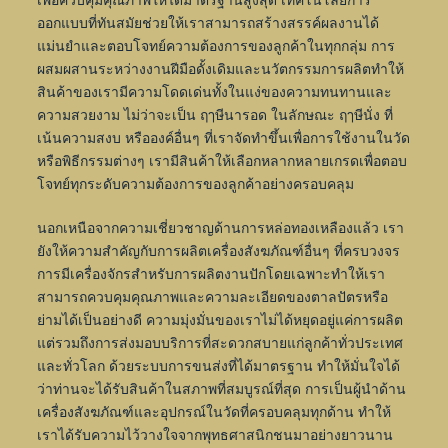
ออกแบบที่ทันสมัยช่วยให้เราสามารถสร้างสรรค์ผลงานได้
แม่นยำและตอบโจทย์ความต้องการของลูกค้าในทุกกลุ่ม
การ
ผสมผสานระหว่างงานฝีมือดั้งเดิมและนวัตกรรมการผลิตทำให้
สินค้าของเรามีความโดดเด่นทั้งในแง่ของความทนทานและ
ความสวยงาม ไม่ว่าจะเป็น ฤๅษีนารอด ในลักษณะ ฤๅษีนั่ง ที่
เน้นความสงบ หรือองค์อื่นๆ ที่เราจัดทำขึ้นเพื่อการใช้งานในวัด
หรือพิธีกรรมต่างๆ
เรามีสินค้าให้เลือกหลากหลายเกรดเพื่อตอบ
โจทย์ทุกระดับความต้องการของลูกค้าอย่างครอบคลุม
นอกเหนือจากความเชี่ยวชาญด้านการหล่อทองเหลืองแล้ว เรา
ยังให้ความสำคัญกับการผลิตเครื่องสังฆภัณฑ์อื่นๆ ที่ครบวงจร
การมีเครื่องจักรสำหรับการผลิตงานปักโดยเฉพาะทำให้เรา
สามารถควบคุมคุณภาพและความละเอียดของตาลปัตรหรือ
ย่ามได้เป็นอย่างดี
ความมุ่งมั่นของเราไม่ได้หยุดอยู่แค่การผลิต
แต่รวมถึงการส่งมอบบริการที่สะดวกสบายแก่ลูกค้าทั่วประเทศ
และทั่วโลก
ด้วยระบบการขนส่งที่ได้มาตรฐาน ทำให้มั่นใจได้
ว่าท่านจะได้รับสินค้าในสภาพที่สมบูรณ์ที่สุด
การเป็นผู้นำด้าน
เครื่องสังฆภัณฑ์และอุปกรณ์ในวัดที่ครอบคลุมทุกด้าน ทำให้
เราได้รับความไว้วางใจจากพุทธศาสนิกชนมาอย่างยาวนาน