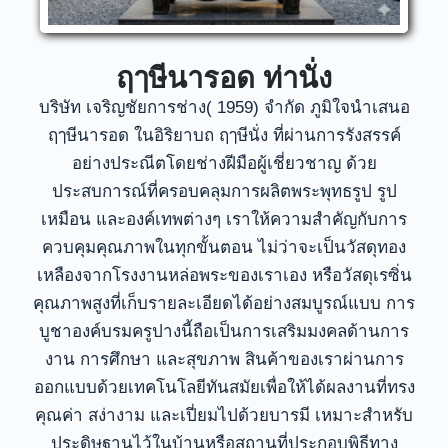
ฤๅษีนารอด ท่านั่ง
บริษัท เจริญชัยการช่าง( 1959) จำกัด ภูมิใจนำเสนอ
ฤๅษีนารอด ในอิริยาบถ ฤๅษีนั่ง ที่ผ่านการรังสรรค์
อย่างประณีตโดยช่างฝีมือผู้เชี่ยวชาญ
ด้วย
ประสบการณ์ที่ครอบคลุมการผลิตพระพุทธรูป รูป
เหมือน และองค์เทพต่างๆ เราให้ความสำคัญกับการ
ควบคุมคุณภาพในทุกขั้นตอน
ไม่ว่าจะเป็นวัสดุทอง
เหลืองจากโรงงานหล่อพระของเราเอง หรือวัสดุเรซิ่น
คุณภาพสูงที่เก็บรายละเอียดได้อย่างสมบูรณ์แบบ
การ
บูชาองค์บรมครูปางนี้ถือเป็นการเสริมมงคลด้านการ
งาน การศึกษา และสุขภาพ
สินค้าของเราผ่านการ
ออกแบบด้วยเทคโนโลยีทันสมัยเพื่อให้ได้ผลงานที่ทรง
คุณค่า สง่างาม และเปี่ยมไปด้วยบารมี เหมาะสำหรับ
ประดิษฐานไว้ในบ้านหรือสถานที่ประกอบพิธีทาง