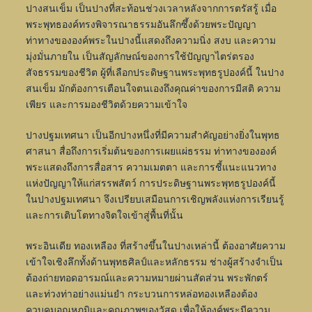
ปางสนเข็ม เป็นปางที่สะท้อนช่วงเวลาหลังจากการตรัสรู้ เมื่อ
พระพุทธองค์ทรงพิจารณาธรรมอันลึกซึ้งด้วยพระปัญญา
ท่าทางขององค์พระในปางนี้แสดงถึงความนิ่ง สงบ และความ
มุ่งมั่นภายใน เป็นสัญลักษณ์ของการใช้ปัญญาไตร่ตรอง
สัจธรรมของชีวิต ผู้ที่เลือกประดิษฐานพระพุทธรูปองค์นี้ ในปาง
สนเข็ม มักต้องการเตือนใจตนเองถึงคุณค่าของการมีสติ ความ
เพียร และการมองชีวิตด้วยความเข้าใจ
ปางปฐมเทศนา เป็นอีกปางหนึ่งที่มีความสำคัญอย่างยิ่งในพุทธ
ศาสนา สื่อถึงการเริ่มต้นของการเผยแผ่ธรรม ท่าทางขององค์
พระแสดงถึงการสื่อสาร ความเมตตา และการชี้แนะแนวทาง
แห่งปัญญาให้แก่สรรพสัตว์ การประดิษฐานพระพุทธรูปองค์นี้
ในปางปฐมเทศนา จึงเปรียบเสมือนการเชิญพลังแห่งการเรียนรู้
และการเติบโตทางจิตใจเข้าสู่พื้นที่นั้น
พระอินเดีย ทองเหลือง ที่สร้างขึ้นในปางเหล่านี้ ต้องอาศัยความ
เข้าใจเชิงลึกทั้งด้านพุทธศิลป์และหลักธรรม ช่างผู้สร้างจำเป็น
ต้องถ่ายทอดอารมณ์และความหมายผ่านสัดส่วน พระพักตร์
และท่วงท่าอย่างแม่นยำ กระบวนการหล่อทองเหลืองต้อง
ควบคุมอุณหภูมิและคุณภาพของวัสดุ เพื่อให้องค์พระมีความ