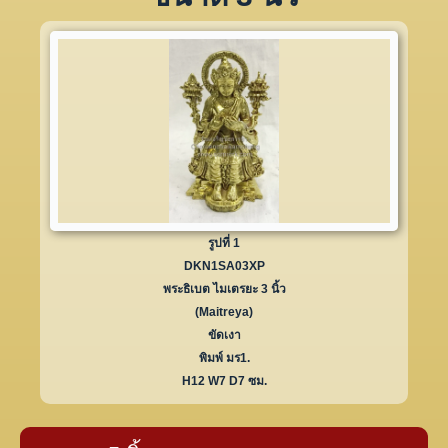
รูปที่ 1
DKN1SA03XP
พระธิเบต ไมเตรยะ 3 นิ้ว
(Maitreya)
ขัดเงา
พิมพ์ มร1.
H12 W7 D7 ซม.