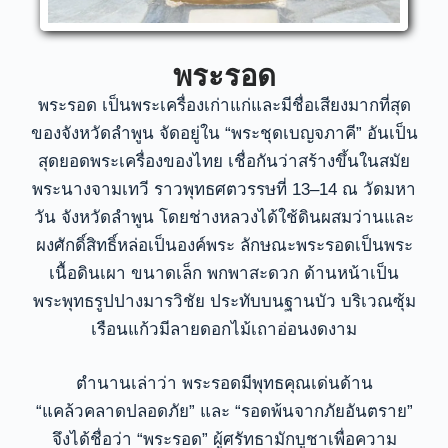
พระรอด
พระรอด เป็นพระเครื่องเก่าแก่และมีชื่อเสียงมากที่สุด
ของจังหวัดลำพูน จัดอยู่ใน “พระชุดเบญจภาคี” อันเป็น
สุดยอดพระเครื่องของไทย เชื่อกันว่าสร้างขึ้นในสมัย
พระนางจามเทวี ราวพุทธศตวรรษที่ 13–14 ณ วัดมหา
วัน จังหวัดลำพูน โดยช่างหลวงได้ใช้ดินผสมว่านและ
ผงศักดิ์สิทธิ์หล่อเป็นองค์พระ ลักษณะพระรอดเป็นพระ
เนื้อดินเผา ขนาดเล็ก พกพาสะดวก ด้านหน้าเป็น
พระพุทธรูปปางมารวิชัย ประทับบนฐานบัว บริเวณซุ้ม
เรือนแก้วมีลายดอกไม้เถาอ่อนงดงาม
ตำนานเล่าว่า พระรอดมีพุทธคุณเด่นด้าน
“แคล้วคลาดปลอดภัย” และ “รอดพ้นจากภัยอันตราย”
จึงได้ชื่อว่า “พระรอด” ผู้ศรัทธามักบูชาเพื่อความ