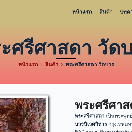
หน้าแรก
สินค้า
บทค
ะศรีศาสดา วัด
หน้าแรก
สินค้า
พระศรีศาสดา วัดบวร
พระศรีศาส
พระศรีศาสดา
เป็นพระพุท
บวรนิเวศวิหาร
กรุงเทพมหา