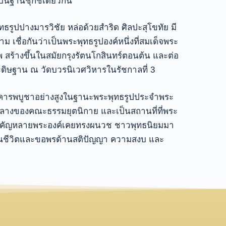
บนฐานชุกชีเดียวกัน
ุทธรูปปางมารวิชัย หล่อด้วยสำริด ศิลปะสุโขทัย มี
ม เชื่อกันว่าเป็นพระพุทธรูปองค์หนึ่งที่สมเด็จพระ
สร้างขึ้นในสมัยกรุงรัตนโกสินทร์ตอนต้น และต่อ
ดิษฐาน ณ วัดบวรนิเวศวิหารในรัชกาลที่ 3
คารพบูชาอย่างสูงในฐานะพระพุทธรูปประจำพระ
์กลางของคณะธรรมยุตนิกาย และเป็นสถานที่ที่พระ
สำคัญหลายพระองค์เคยทรงผนวช ชาวพุทธนิยมมา
คลในชีวิตและขอพรด้านสติปัญญา ความสงบ และ