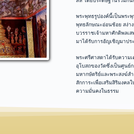
สีห์ โดยประดิษฐานร่วมกัน
พระพุทธรูปองค์นี้เป็นพระพ
พุทธลักษณะอ่อนช้อย สง่างา
บวรราชเจ้ามหาศักดิพลเสพ 
มาได้รับการอัญเชิญมาประ
พระศรีศาสดาได้รับความเ
อุโบสถของวัดซึ่งเป็นศูนย
มหากษัตริย์และพระสงฆ์
สักการะเพื่อเสริมสิริมง
ความมั่นคงในธรรม