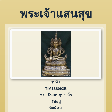
พระเจ้าแสนสุข
รูปที่ 1
TIM1SS09XB
พระเจ้าแสนสุข 9 นิ้ว
สีมันปู
พิมพ์ ตม.