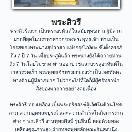
พระสิวรี
พระสิวรีเถระ เป็นพระอรหันต์ในสมัยพุทธกาล ผู้มีลาภ
มากที่สุดในบรรดาสาวกของพระพุทธเจ้า ท่านเป็น
โอรสของพระนางสุปวาสา แห่งกรุงโกลิยะ ซึ่งตั้งครรภ์
ถึง 7 ปี 7 วัน เมื่อประสูติแล้ว พระนางยังได้ถวายทาน
ถึง 7 วันโดยไม่ขาด ท่านออกบวชและบรรลุอรหันต์ใน
เวลารวดเร็ว พระพุทธเจ้าทรงยกย่องว่าเป็นเอตทัคคะ
ทางด้านผู้มีลาภมาก ไม่ว่าจะไปที่ใดก็มีผู้ศรัทธานำ
สิ่งของมาถวายอย่างต่อเนื่อง
พระสิวรี ทองเหลือง เป็นพระอริยสงฆ์ผู้เลิศในด้านโชค
ลาภ ความอุดมสมบูรณ์ และความสำเร็จในกิจการงาน
ต่าง ๆ พระสิวรี งานพุทธศิลป์ รุ่นยืนนี้ หล่อด้วยทอง
เหลืองคุณภาพสูง ถ่ายทอดพุทธลักษณะอันสงบนิ่ง