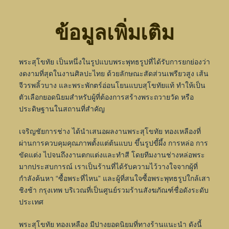
ข้อมูลเพิ่มเติม
พระสุโขทัย เป็นหนึ่งในรูปแบบพระพุทธรูปที่ได้รับการยกย่องว่า
งดงามที่สุดในงานศิลปะไทย ด้วยลักษณะสัดส่วนเพรียวสูง เส้น
จีวรพลิ้วบาง และพระพักตร์อ่อนโยนแบบสุโขทัยแท้ ทำให้เป็น
ตัวเลือกยอดนิยมสำหรับผู้ที่ต้องการสร้างพระถวายวัด หรือ
ประดิษฐานในสถานที่สำคัญ
เจริญชัยการช่าง ได้นำเสนอผลงานพระสุโขทัย ทองเหลืองที่
ผ่านการควบคุมคุณภาพตั้งแต่ต้นแบบ ขึ้นรูปขี้ผึ้ง การหล่อ การ
ขัดแต่ง ไปจนถึงงานตกแต่งและทำสี โดยทีมงานช่างหล่อพระ
มากประสบการณ์ เราเป็นร้านที่ได้รับความไว้วางใจจากผู้ที่
กำลังค้นหา “ซื้อพระที่ไหน” และผู้ที่สนใจซื้อพระพุทธรูปใกล้เสา
ชิงช้า กรุงเทพ บริเวณที่เป็นศูนย์รวมร้านสังฆภัณฑ์ชื่อดังระดับ
ประเทศ
พระสุโขทัย ทองเหลือง มีปางยอดนิยมที่ทางร้านแนะนำ ดังนี้