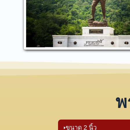
พ
ขนาด 2 นิ้ว