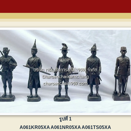
รูปที่ 1
A061KR05XA A061NR05XA A061TS05XA