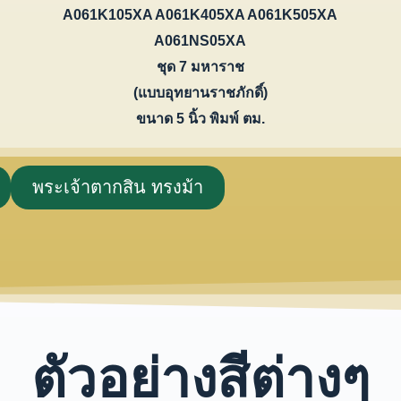
A061K105XA A061K405XA A061K505XA
A061NS05XA
ชุด 7 มหาราช
(แบบอุทยานราชภักดิ์)
ขนาด 5 นิ้ว พิมพ์ ตม.
พระเจ้าตากสิน ทรงม้า
ตัวอย่างสีต่างๆ