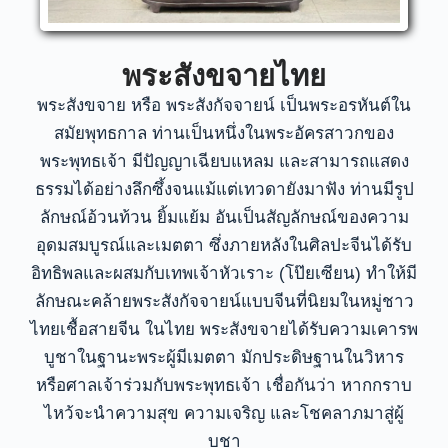
พระสังขจายไทย
พระสังขจาย หรือ พระสังกัจจายน์ เป็นพระอรหันต์ใน
สมัยพุทธกาล ท่านเป็นหนึ่งในพระอัครสาวกของ
พระพุทธเจ้า มีปัญญาเฉียบแหลม และสามารถแสดง
ธรรมได้อย่างลึกซึ้งจนแม้แต่เทวดายังมาฟัง ท่านมีรูป
ลักษณ์อ้วนท้วน ยิ้มแย้ม อันเป็นสัญลักษณ์ของความ
อุดมสมบูรณ์และเมตตา ซึ่งภายหลังในศิลปะจีนได้รับ
อิทธิพลและผสมกับเทพเจ้าหัวเราะ (โป๊ยเซียน) ทำให้มี
ลักษณะคล้ายพระสังกัจจายน์แบบจีนที่นิยมในหมู่ชาว
ไทยเชื้อสายจีน ในไทย พระสังขจายได้รับความเคารพ
บูชาในฐานะพระผู้มีเมตตา มักประดิษฐานในวิหาร
หรือศาลเจ้าร่วมกับพระพุทธเจ้า เชื่อกันว่า หากกราบ
ไหว้จะนำความสุข ความเจริญ และโชคลาภมาสู่ผู้
บูชา