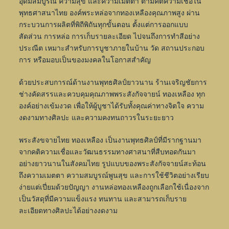
อุดมสมบูรณ์ ความสุข และความเมตตา ตามคติความเชื่อใน
พุทธศาสนาไทย องค์พระหล่อจากทองเหลืองคุณภาพสูง ผ่าน
กระบวนการผลิตที่พิถีพิถันทุกขั้นตอน ตั้งแต่การออกแบบ
สัดส่วน การหล่อ การเก็บรายละเอียด ไปจนถึงการทำสีอย่าง
ประณีต เหมาะสำหรับการบูชาภายในบ้าน วัด สถานประกอบ
การ หรือมอบเป็นของมงคลในโอกาสสำคัญ
ด้วยประสบการณ์ด้านงานพุทธศิลป์ยาวนาน ร้านเจริญชัยการ
ช่างคัดสรรและควบคุมคุณภาพพระสังกัจจายน์ ทองเหลือง ทุก
องค์อย่างเข้มงวด เพื่อให้ผู้บูชาได้รับทั้งคุณค่าทางจิตใจ ความ
งดงามทางศิลปะ และความคงทนถาวรในระยะยาว
พระสังขจายไทย ทองเหลือง เป็นงานพุทธศิลป์ที่มีรากฐานมา
จากคติความเชื่อและวัฒนธรรมทางศาสนาที่สืบทอดกันมา
อย่างยาวนานในสังคมไทย รูปแบบของพระสังกัจจายน์สะท้อน
ถึงความเมตตา ความสมบูรณ์พูนสุข และการใช้ชีวิตอย่างเรียบ
ง่ายแต่เปี่ยมด้วยปัญญา งานหล่อทองเหลืองถูกเลือกใช้เนื่องจาก
เป็นวัสดุที่มีความแข็งแรง ทนทาน และสามารถเก็บราย
ละเอียดทางศิลปะได้อย่างงดงาม