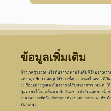
ข้อมูลเพิ่มเติม
ท้าวเวสสุวรรณ หรือที่ปรากฏนามในคัมภีร์โบราณว่าท้าว
แห่งอสูร ยักษ์ และภูตผีปีศาจทั้งปวง ตามเรื่องราวที
รุ่งเรืองอย่างสูงสุด เนื่องจากได้รับพรจากพระพรหม
คุ้มครองให้รอดพ้นจากภัยอันตราย สิ่งอัปมงคล หรืออวิชช
งาน เพราะเชื่อกันว่าพระองค์จะช่วยประทานพรด้านโช
สม่ำเสมอ