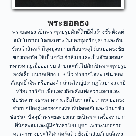
พระยอดธง
พระยอดธง เป็นพระพุทธรูปศักดิ์สิทธิ์ที่สร้างขึ้นตั้งแต่
สมัยโบราณ โดยเฉพาะในยุคกรุงศรีอยุธยาและต้น
รัตนโกสินทร์ มีจุดมุ่งหมายเพื่อบรรจุไว้บนยอดธงชัย
ของกองทัพ ใช้เป็นขวัญกำลังใจและเป็นสิริมงคลแก่
ทหารหาญเมื่อออกรบ ลักษณะทั่วไปมักเป็นพระพุทธรูป
องค์เล็ก ขนาดเพียง 1–3 นิ้ว ทำจากโลหะ เช่น ทอง
สัมฤทธิ์ เงิน หรือทองคำ ส่วนใหญ่ปรากฏในปางสมาธิ
หรือมารวิชัย เพื่อแสดงถึงพลังแห่งความสงบและ
ชัยชนะทางธรรม ความเชื่อโบราณถือว่าพระยอดธง
ช่วยปกป้องคุ้มครองกองทัพให้ปลอดภัยและนำมาซึ่ง
ชัยชนะ ปัจจุบันพระยอดธงกลายเป็นพระเครื่องหายาก
ที่นักสะสมและผู้มีศรัทธานิยมบูชา เพราะนอกจาก
คุณค่าทางประวัติศาสตร์แล้ว ยังเป็นสัญลักษณ์แห่ง