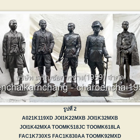
รูปที่ 2
A021K119XD JOI1K22MXB JOI1K32MXB
JOI1K42MXA TOOMK518JC TOOMK618LA
FAC1K730XS FAC1K830AA TOOMK92MXD