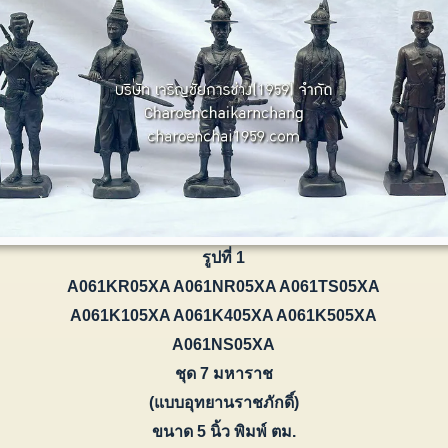
รูปที่ 1
A061KR05XA A061NR05XA A061TS05XA
A061K105XA A061K405XA A061K505XA
A061NS05XA
ชุด 7 มหาราช
(แบบอุทยานราชภักดิ์)
ขนาด 5 นิ้ว พิมพ์ ตม.