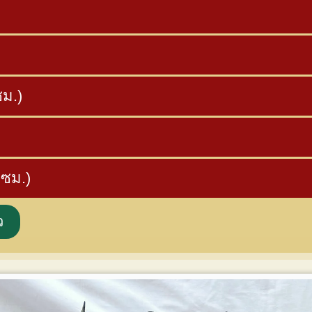
ซม.)
 ซม.)
ว