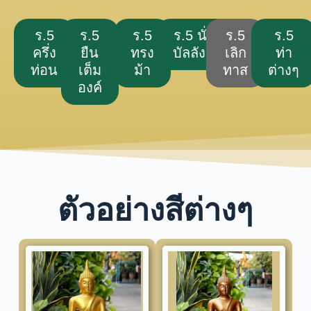
ร.5
ร.5
ร.5
ร.5 นั่ง
ร.5
ร.5
ครึ่ง
ยืน
ทรง
บัลลังก์
เลิก
ท่า
ท่อน
เต็ม
ม้า
ทาส
ต่างๆ
องค์
ตัวอย่างสีต่างๆ